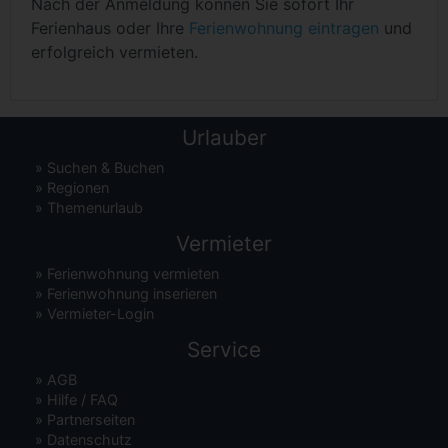
Nach der Anmeldung können Sie sofort Ihr
Ferienhaus oder Ihre
Ferienwohnung eintragen
und
erfolgreich vermieten.
Urlauber
»
Suchen & Buchen
»
Regionen
»
Themenurlaub
Vermieter
»
Ferienwohnung vermieten
»
Ferienwohnung inserieren
»
Vermieter-Login
Service
»
AGB
»
Hilfe / FAQ
»
Partnerseiten
»
Datenschutz