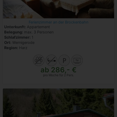
Ferienzimmer an der Brockenbahn
Unterkunft:
Appartement
Belegung:
max. 3 Personen
Schlafzimmer:
1
Ort:
Wernigerode
Region:
Harz
ab 286,- €
pro Woche für 2 Pers.