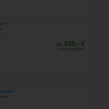
bahn
ow
n
335,- €
ab
2 Personen/Woche
kenbahn
ment
n