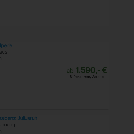
perle
aus
n
1.590,- €
ab
8 Personen/Woche
sidenz Juliusruh
ohnung
n