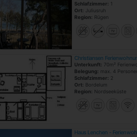
Schlafzimmer:
1
Ort:
Juliusruh
Region:
Rügen
Christiansen Ferienwohnu
Unterkunft:
70m² Ferienw
Belegung:
max. 4 Persone
Schlafzimmer:
2
Ort:
Bordelum
Region:
Nordseeküste
Haus Lenchen - Ferienwoh