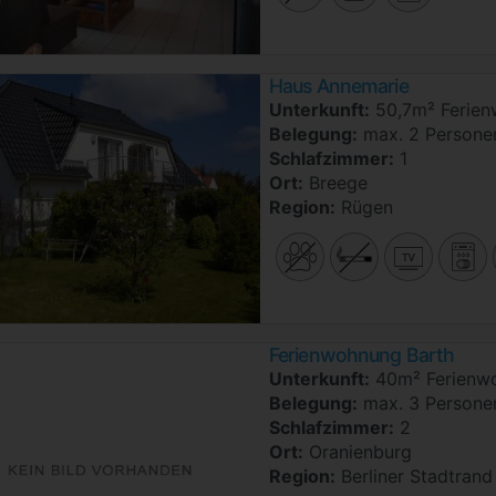
Haus Annemarie
Unterkunft:
50,7m² Ferie
Belegung:
max. 2 Persone
Schlafzimmer:
1
Ort:
Breege
Region:
Rügen
Ferienwohnung Barth
Unterkunft:
40m² Ferienw
Belegung:
max. 3 Persone
Schlafzimmer:
2
Ort:
Oranienburg
Region:
Berliner Stadtrand