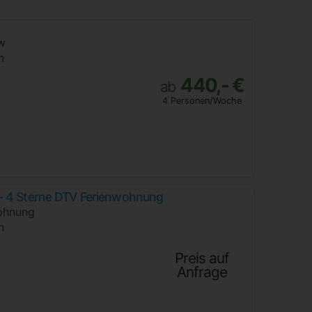
w
n
440,- €
ab
4 Personen/Woche
- 4 Sterne DTV Ferienwohnung
ohnung
n
Preis auf
Anfrage