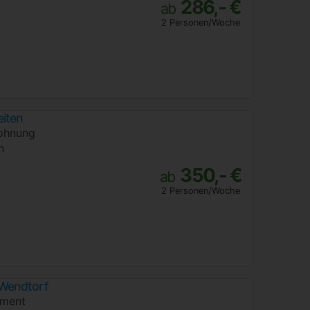
286,- €
ab
2 Personen/Woche
eiten
ohnung
n
350,- €
ab
2 Personen/Woche
Wendtorf
ment