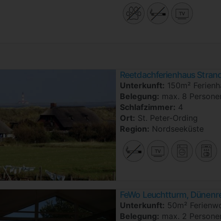
Reetdachferienhaus Strand
Unterkunft:
150m² Ferienh
Belegung:
max. 8 Persone
Schlafzimmer:
4
Ort:
St. Peter-Ording
Region:
Nordseeküste
FeWo Leuchtturm, Dünenre
Unterkunft:
50m² Ferienw
Belegung:
max. 2 Persone