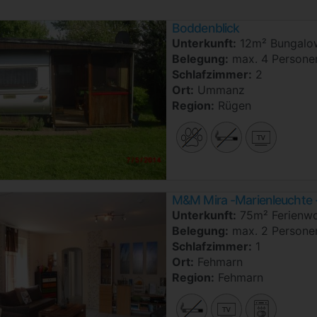
Boddenblick
Unterkunft:
12m² Bungalo
Belegung:
max. 4 Persone
Schlafzimmer:
2
Ort:
Ummanz
Region:
Rügen
M&M Mira -Marienleuchte 
Unterkunft:
75m² Ferienw
Belegung:
max. 2 Persone
Schlafzimmer:
1
Ort:
Fehmarn
Region:
Fehmarn