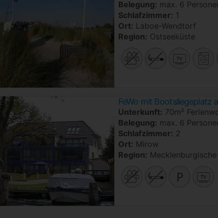
Belegung:
max. 6 Persone
Schlafzimmer:
1
Ort:
Laboe-Wendtorf
Region:
Ostseeküste
FeWo mit Bootsliegeplatz
Unterkunft:
70m² Ferienw
Belegung:
max. 6 Persone
Schlafzimmer:
2
Ort:
Mirow
Region:
Mecklenburgische 