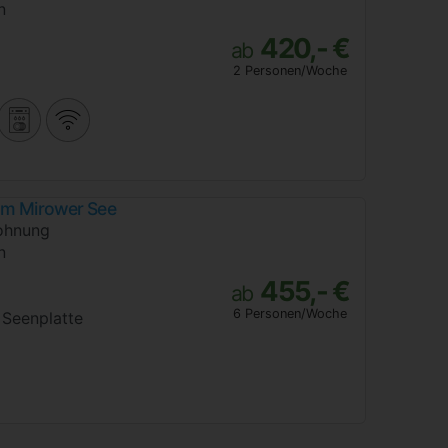
n
420,- €
ab
2 Personen/Woche
 am Mirower See
ohnung
n
455,- €
ab
6 Personen/Woche
Seenplatte