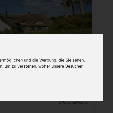
rmieten
Vermieter-Login
ermöglichen und die Werbung, die Sie sehen,
n, um zu verstehen, woher unsere Besucher
ockenbahn
ohnung
n
335,- €
ab
2 Personen/Woche