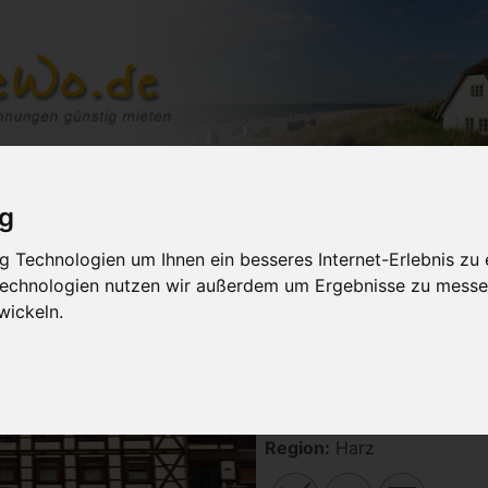
uchen
Regionen
Themen
Service
Ferienwohnung ve
ig
 Technologien um Ihnen ein besseres Internet-Erlebnis zu 
rlaub in Deutschland
 Technologien nutzen wir außerdem um Ergebnisse zu messe
wickeln.
Ferienwohnung an der Br
Unterkunft:
35m² Ferienw
Belegung:
max. 3 Persone
Schlafzimmer:
1
Ort:
Wernigerode
Region:
Harz