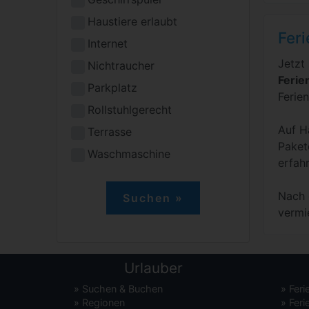
Haustiere erlaubt
Fer
Internet
Jetzt
Nichtraucher
Ferie
Parkplatz
Ferie
Rollstuhlgerecht
Auf H
Terrasse
Paket
Waschmaschine
erfah
Nach 
vermi
Urlauber
»
Suchen & Buchen
»
Fer
»
Regionen
»
Feri