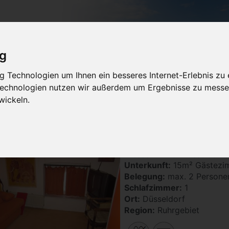
ig
 Technologien um Ihnen ein besseres Internet-Erlebnis zu 
 Technologien nutzen wir außerdem um Ergebnisse zu messe
uchen
Regionen
Themen
Service
Ferienwohnung ve
wickeln.
nwohnungen und Ferienhäuser in Düsseldo
Messezimmer Düsseldorf
Unterkunft:
15m² Gästezi
Belegung:
max. 2 Persone
Schlafzimmer:
1
Ort:
Düsseldorf
Region:
Ruhrgebiet