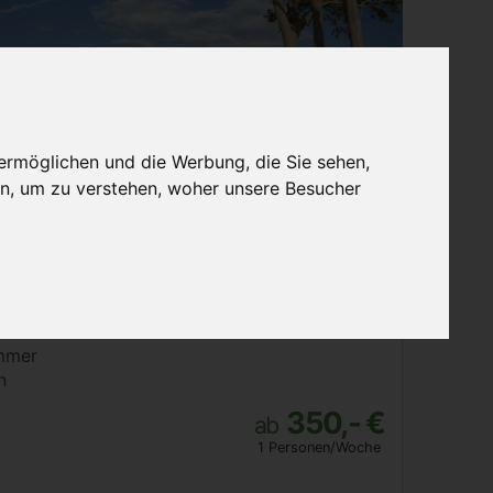
ermöglichen und die Werbung, die Sie sehen,
n, um zu verstehen, woher unsere Besucher
rmieten
Vermieter-Login
rf
mmer
n
350,- €
ab
1 Personen/Woche