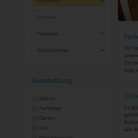
Fer
Für I
unser
Entde
liegt
Ausstattung
Urla
Balkon
Es gi
Fernseher
gemei
Garten
Koste
Grill
wie S
Geschirrspüler