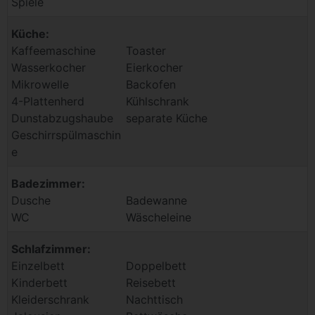
Spiele
Küche:
Kaffeemaschine
Toaster
Wasserkocher
Eierkocher
Mikrowelle
Backofen
4-Plattenherd
Kühlschrank
Dunstabzugshaube
separate Küche
Geschirrspülmaschin
e
Badezimmer:
Dusche
Badewanne
WC
Wäscheleine
Schlafzimmer:
Einzelbett
Doppelbett
Kinderbett
Reisebett
Kleiderschrank
Nachttisch