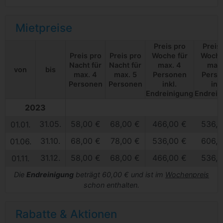
Mietpreise
Preis pro
Preis
Preis pro
Preis pro
Woche für
Woche
Nacht für
Nacht für
max. 4
max.
von
bis
max. 4
max. 5
Personen
Perso
Personen
Personen
inkl.
inkl
Endreinigung
Endrein
2023
31.05.
58,00 €
68,00 €
466,00 €
536,0
01.01.
31.10.
68,00 €
78,00 €
536,00 €
606,0
01.06.
31.12.
58,00 €
68,00 €
466,00 €
536,0
01.11.
Die
Endreinigung
beträgt 60,00 € und ist im
Wochenpreis
schon enthalten.
Rabatte & Aktionen