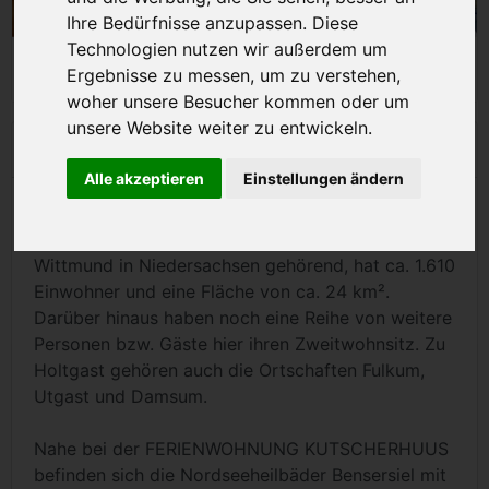
Ihre Bedürfnisse anzupassen. Diese
Technologien nutzen wir außerdem um
Ergebnisse zu messen, um zu verstehen,
woher unsere Besucher kommen oder um
unsere Website weiter zu entwickeln.
Beschreibung
Alle akzeptieren
Einstellungen ändern
Holtgast, eine beschauliche kleine Gemeinde in der
Samtgemeinde Esens und zum Landkreis
Wittmund in Niedersachsen gehörend, hat ca. 1.610
Einwohner und eine Fläche von ca. 24 km².
Darüber hinaus haben noch eine Reihe von weitere
Personen bzw. Gäste hier ihren Zweitwohnsitz. Zu
Holtgast gehören auch die Ortschaften Fulkum,
Utgast und Damsum.
Nahe bei der FERIENWOHNUNG KUTSCHERHUUS
befinden sich die Nordseeheilbäder Bensersiel mit