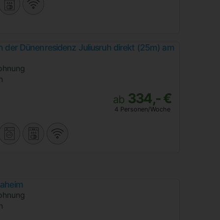
in der Dünenresidenz Juliusruh direkt (25m) am
ohnung
n
334,- €
ab
4 Personen/Woche
Daheim
ohnung
n