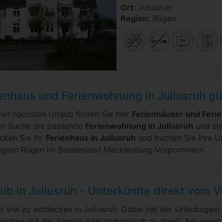
Ort:
Juliusruh
Region:
Rügen
enhaus und Ferienwohnung in Juliusruh gü
hren nächsten Urlaub finden Sie hier
Ferienhäuser und Feri
er Suche die passende
Ferienwohnung in Juliusruh
und ste
cken Sie Ihr
Ferienhaus in Juliusruh
und buchen Sie Ihre Unt
egion Rügen im Bundesland Mecklenburg-Vorpommern.
ub in Juliusruh - Unterkünfte direkt vom 
bt viel zu entdecken in Juliusruh. Dabei hat der Urlaubsgas
nsame mit der Familie oder romantisch zu zweit, bei eine