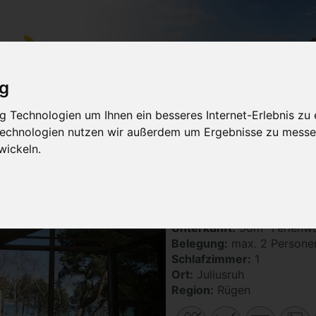
ig
 Technologien um Ihnen ein besseres Internet-Erlebnis zu 
uchen
Regionen
Themen
Service
Ferienwohnung ve
 Technologien nutzen wir außerdem um Ergebnisse zu messe
wickeln.
nwohnungen und Ferienhäuser in Juliusruh
FeWo Leuchtturm, Dünenre
Unterkunft:
50m² Ferienw
Belegung:
max. 2 Persone
Schlafzimmer:
1
Ort:
Juliusruh
Region:
Rügen