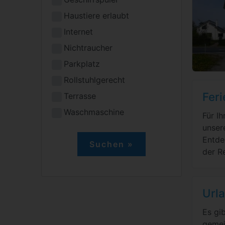
Haustiere erlaubt
Internet
Nichtraucher
Parkplatz
Rollstuhlgerecht
Feri
Terrasse
Waschmaschine
Für I
unser
Entde
der R
Urla
Es gi
gemei