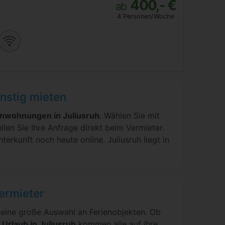
400,- €
ab
4 Personen/Woche
nstig mieten
enwohnungen in Juliusruh
. Wählen Sie mit
llen Sie Ihre Anfrage direkt beim Vermieter.
erkunft noch heute online. Juliusruh liegt in
Vermieter
t eine große Auswahl an Ferienobjekten. Ob
m
Urlaub in Juliusruh
kommen alle auf ihre