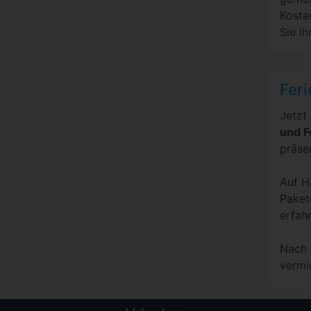
Koste
Sie Ih
Feri
Jetzt
und F
präse
Auf H
Paket
erfah
Nach 
vermi