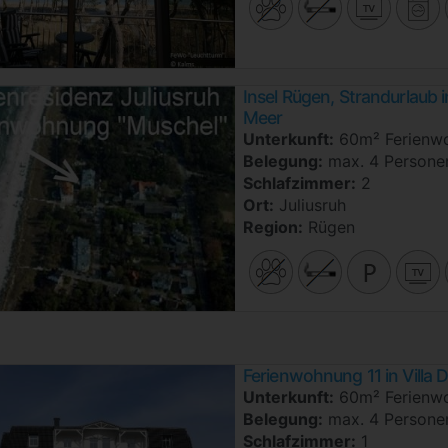
Insel Rügen, Strandurlaub 
Meer
Unterkunft:
60m² Ferienw
Belegung:
max. 4 Persone
Schlafzimmer:
2
Ort:
Juliusruh
Region:
Rügen
Ferienwohnung 11 in Villa 
Unterkunft:
60m² Ferienw
Belegung:
max. 4 Persone
Schlafzimmer:
1