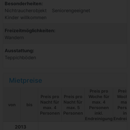
Besonderheiten:
Nichtraucherobjekt
Seniorengeeignet
Kinder willkommen
Freizeitmöglichkeiten:
Wandern
Ausstattung:
Teppichböden
Mietpreise
Preis pro
Preis
Preis pro
Preis pro
Woche für
Woche
Nacht für
Nacht für
max. 4
max.
von
bis
max. 4
max. 5
Personen
Perso
Personen
Personen
inkl.
inkl
Endreinigung
Endrein
2013