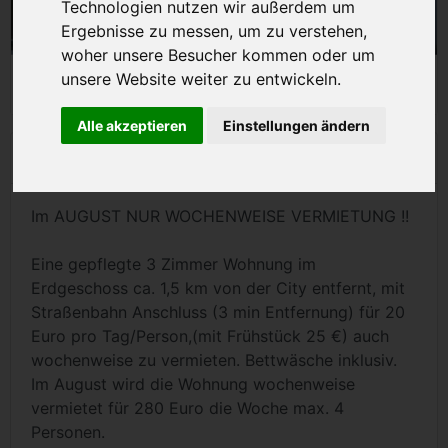
Technologien nutzen wir außerdem um
Ergebnisse zu messen, um zu verstehen,
woher unsere Besucher kommen oder um
unsere Website weiter zu entwickeln.
Alle akzeptieren
Einstellungen ändern
Beschreibung
Im AUGUST NUR WOCHENWEISE VERMIETUNG !!
Eine gepflegte 3 Zimmer Wohnung im
Erdgeschoss ca. 1,5 km von der City entfernt, mit
Straßenbahn Anschluss (3 min Entfernung) für 20
Euro pro Tag/Person,(mit Frühstück 25 €) auch
wochenweise zu vermieten. Bettwäsche inklusiv.
Im August wird die Wohnung wochenweise
vermietet für 280 Euro die Woche max. 4
Personen.